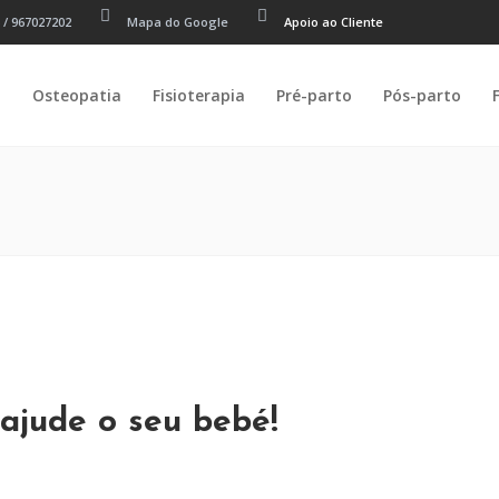
 / 967027202
Mapa do Google
Apoio ao Cliente
m
Osteopatia
Fisioterapia
Pré-parto
Pós-parto
 ajude o seu bebé!