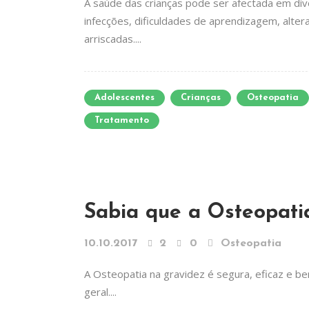
A saúde das crianças pode ser afectada em di
infecções, dificuldades de aprendizagem, alte
arriscadas....
Adolescentes
Crianças
Osteopatia
Tratamento
Sabia que a Osteopati
10.10.2017
2
0
Osteopatia
A Osteopatia na gravidez é segura, eficaz e be
geral....