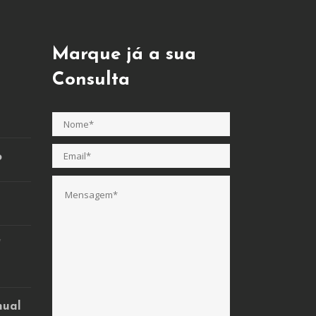
Marque já a sua
Consulta
o
/
nual