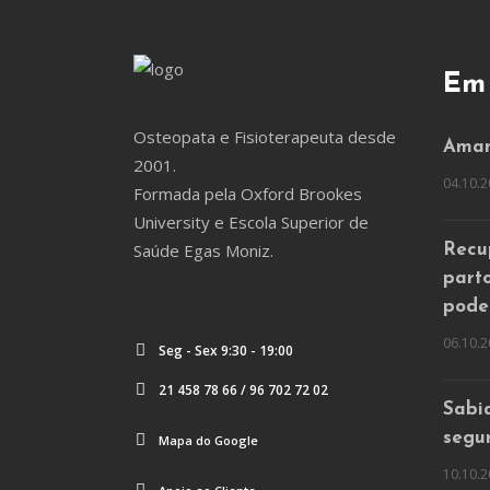
Em
Osteopata e Fisioterapeuta desde
Amam
2001.
04.10.2
Formada pela Oxford Brookes
University e Escola Superior de
Saúde Egas Moniz.
Recu
part
pode
06.10.2
Seg - Sex 9:30 - 19:00
21 458 78 66 / 96 702 72 02
Sabi
segu
Mapa do Google
10.10.2