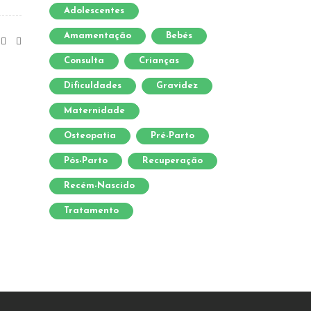
Adolescentes
Amamentação
Bebés
Consulta
Crianças
Dificuldades
Gravidez
Maternidade
Osteopatia
Pré-Parto
Pós-Parto
Recuperação
Recém-Nascido
Tratamento