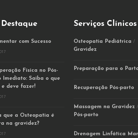
 Destaque
Serviços Clínicos
entar com Sucesso
Osteopatia Pediátrica
/
Gravidez
017
Preparação para o Part
peração Física no Pós-
o Imediato: Saiba o que
 e deve fazer!
Recuperação Pós-parto
017
Massagem na Gravidez
Pós-parto
a que a Osteopatia é
ra na gravidez?
017
Drenagem Linfática Ma