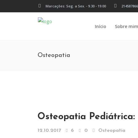
Marcações: Seg. a Sex. - 9.30 - 19.00
214587866
Início
Sobre mi
Osteopatia
Osteopatia Pediátrica:
12.10.2017
6
0
Osteopatia