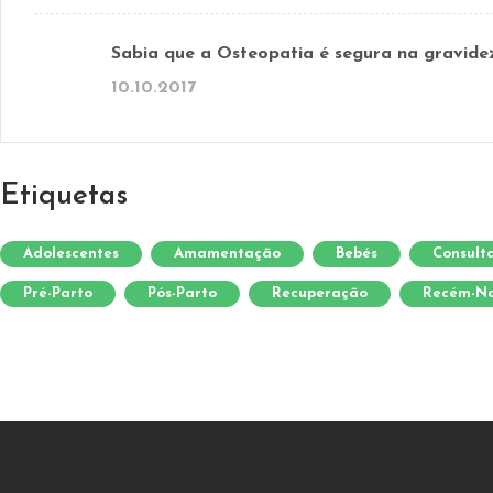
Sabia que a Osteopatia é segura na gravide
10.10.2017
Etiquetas
Adolescentes
Amamentação
Bebés
Consult
Pré-Parto
Pós-Parto
Recuperação
Recém-Na