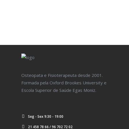
MARCAR CONSULTA
Osteopata e Fisioterapeuta desde 2001.
Formada pela Oxford Brookes University e
Escola Superior de Saúde Egas Moniz.
Seg - Sex 9:30 - 19:00
21 458 78 66 / 96 702 72 02