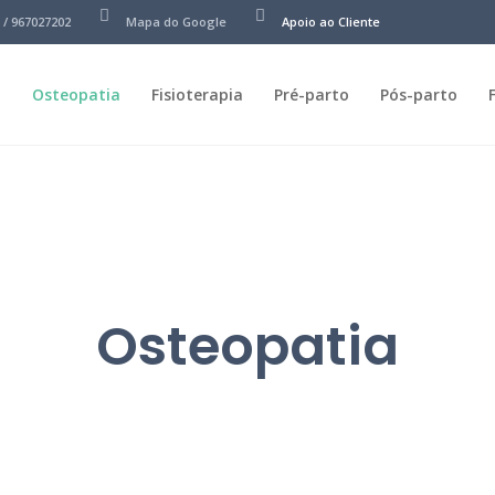
 / 967027202
Mapa do Google
Apoio ao Cliente
m
Osteopatia
Fisioterapia
Pré-parto
Pós-parto
Osteopatia