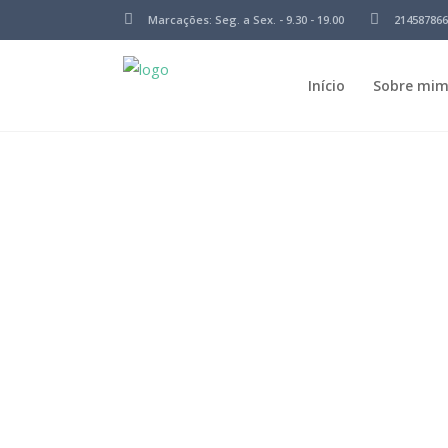
Marcações: Seg. a Sex. - 9.30 - 19.00
214587866
Início
Sobre mi