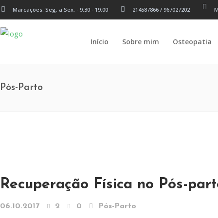
Marcações: Seg. a Sex. - 9.30 - 19.00
214587866 / 967027202
M
Início
Sobre mim
Osteopatia
Pós-Parto
Recuperação Física no Pós-part
06.10.2017
2
0
Pós-Parto