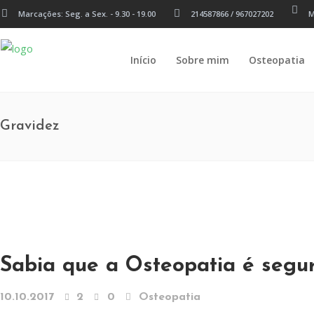
Marcações: Seg. a Sex. - 9.30 - 19.00
214587866 / 967027202
M
Início
Sobre mim
Osteopatia
Gravidez
Sabia que a Osteopatia é segu
10.10.2017
2
0
Osteopatia