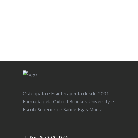
MARCAR CONSULTA >
Osteopata e Fisioterapeuta desde 2001.
Formada pela Oxford Brookes University e
Escola Superior de Saúde Egas Moniz.
Seg - Sex 9:30 - 19:00